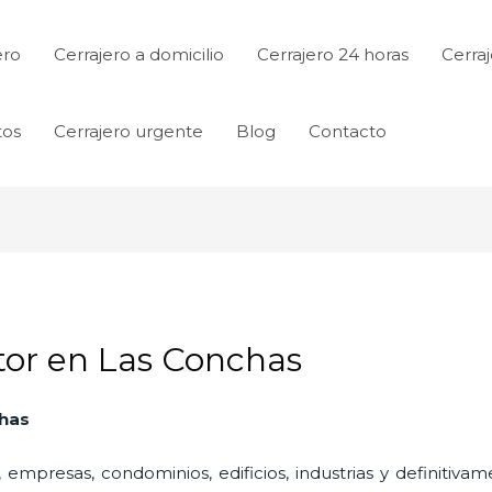
ero
Cerrajero a domicilio
Cerrajero 24 horas
Cerraj
tos
Cerrajero urgente
Blog
Contacto
tor en Las Conchas
chas
 empresas, condominios, edificios, industrias y definitiv