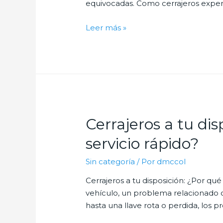
equivocadas. Como cerrajeros experto
Cerrajería
Leer más »
sin
secretos:
Mitos
y
realidades
sobre
las
Cerrajeros a tu dis
cerraduras
servicio rápido?
Sin categoría
/ Por
dmccol
Cerrajeros a tu disposición: ¿Por qué
vehículo, un problema relacionado 
hasta una llave rota o perdida, los p