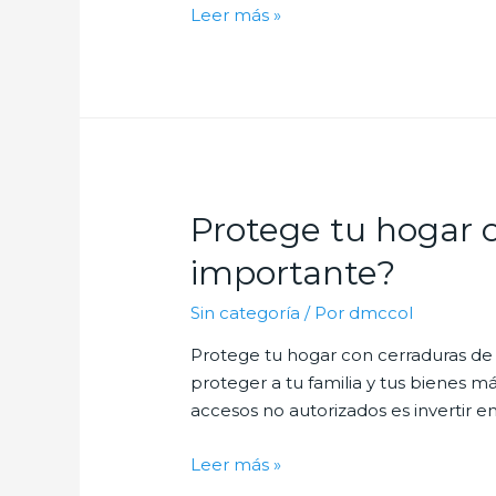
Cerrajeros
Leer más »
a
tu
disposición:
¿Por
qué
es
crucial
Protege tu hogar c
contar
con
importante?
un
Sin categoría
/ Por
dmccol
servicio
rápido?
Protege tu hogar con cerraduras de 
proteger a tu familia y tus bienes m
accesos no autorizados es invertir e
Protege
Leer más »
tu