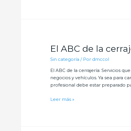
hogar
con
cerraduras
de
alta
seguridad:
El ABC de la cerraj
¿Por
qué
Sin categoría
/ Por
dmccol
es
El ABC de la cerrajería: Servicios qu
importante?
negocios y vehículos. Ya sea para ca
profesional debe estar preparado pa
El
Leer más »
ABC
de
la
cerrajería: