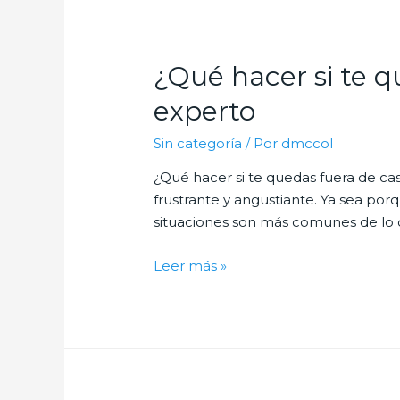
Servicios
que
todo
¿Qué hacer si te q
cerrajero
debería
experto
ofrecer
Sin categoría
/ Por
dmccol
¿Qué hacer si te quedas fuera de ca
frustrante y angustiante. Ya sea porqu
situaciones son más comunes de lo 
¿Qué
Leer más »
hacer
si
te
quedas
fuera
de