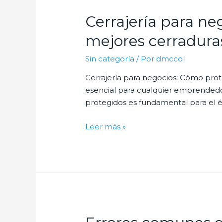
casa?
Cerrajería para n
Consejos
de
mejores cerradura
un
Sin categoría
/ Por
dmccol
cerrajero
experto
Cerrajería para negocios: Cómo prot
esencial para cualquier emprendedor
protegidos es fundamental para el éx
Cerrajería
Leer más »
para
negocios:
Cómo
proteger
tu
empresa
con