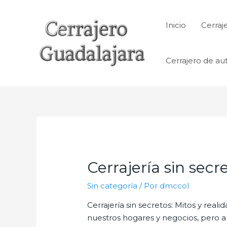
Ir
al
Inicio
Cerraj
contenido
Cerrajero de au
Cerrajería sin secr
Sin categoría
/ Por
dmccol
Cerrajería sin secretos: Mitos y rea
nuestros hogares y negocios, pero 