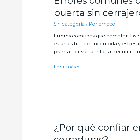
Errores comunes q
las
mejores
puerta sin cerrajer
cerraduras
Sin categoría
/ Por
dmccol
Errores comunes que cometen las per
es una situación incómoda y estresan
puerta por su cuenta, sin recurrir a u
Errores
Leer más »
comunes
que
cometen
las
personas
al
intentar
¿Por qué confiar en
abrir
una
cerraduras?