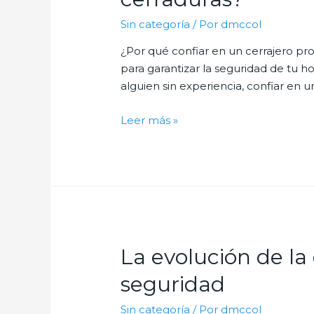
puerta
Sin categoría
/ Por
dmccol
sin
cerrajero
¿Por qué confiar en un cerrajero prof
para garantizar la seguridad de tu 
alguien sin experiencia, confiar en u
¿Por
Leer más »
qué
confiar
en
un
cerrajero
profesional
para
La evolución de la
la
instalación
seguridad
de
Sin categoría
/ Por
dmccol
cerraduras?