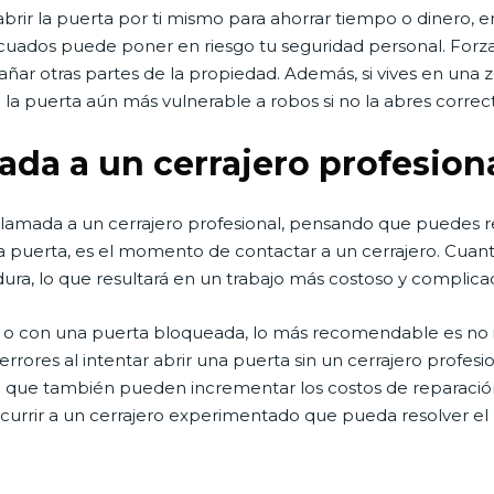
abrir la puerta por ti mismo para ahorrar tiempo o dinero, e
ecuados puede poner en riesgo tu seguridad personal. Forz
añar otras partes de la propiedad. Además, si vives en una 
la puerta aún más vulnerable a robos si no la abres corre
mada a un cerrajero profesion
a llamada a un cerrajero profesional, pensando que puedes r
r la puerta, es el momento de contactar a un cerrajero. Cu
dura, lo que resultará en un trabajo más costoso y complica
o con una puerta bloqueada, lo más recomendable es no int
 errores al intentar abrir una puerta sin un cerrajero profes
no que también pueden incrementar los costos de reparación
recurrir a un cerrajero experimentado que pueda resolver 