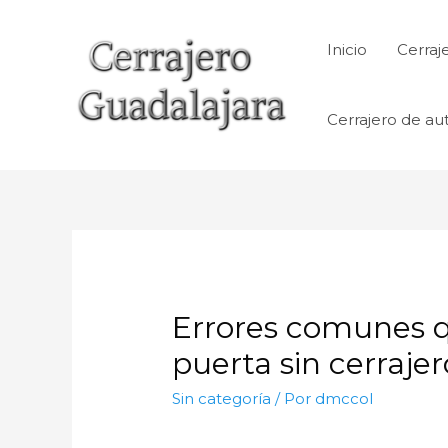
Ir
al
Inicio
Cerraj
contenido
Cerrajero de au
Errores comunes q
puerta sin cerrajer
Sin categoría
/ Por
dmccol