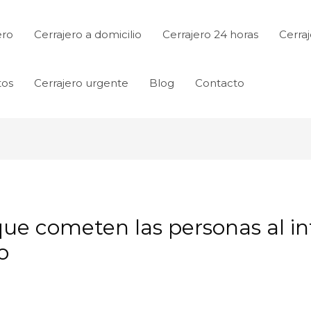
ero
Cerrajero a domicilio
Cerrajero 24 horas
Cerraj
tos
Cerrajero urgente
Blog
Contacto
ue cometen las personas al in
o