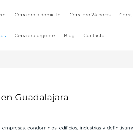
ero
Cerrajero a domicilio
Cerrajero 24 horas
Cerraj
tos
Cerrajero urgente
Blog
Contacto
s en Guadalajara
a
 empresas, condominios, edificios, industrias y definitiv