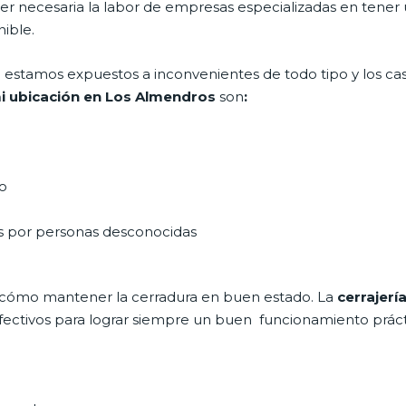
 ser necesaria la labor de empresas especializadas en tener
ible.
día estamos expuestos a inconvenientes de todo tipo y los c
mi ubicación en Los Almendros
son
:
do
as por personas desconocidas
 cómo mantener la cerradura en buen estado. La
cerrajerí
efectivos para lograr siempre un buen funcionamiento práct