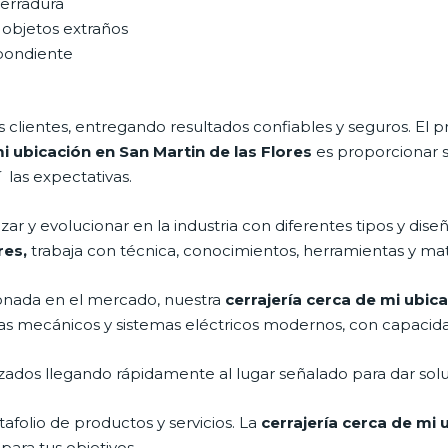
cerradura
 objetos extraños
spondiente
clientes, entregando resultados confiables y seguros. El p
mi ubicación en San Martin de las Flores
es proporcionar s
 las expectativas.
ar y evolucionar en la industria con diferentes tipos y dise
res,
trabaja con técnica, conocimientos, herramientas y mate
nada en el mercado, nuestra
cerrajería cerca de mi ubic
temas mecánicos y sistemas eléctricos modernos, con capacid
ados llegando rápidamente al lugar señalado para dar solu
folio de productos y servicios. La
cerrajería cerca de mi 
para tus objetivos.