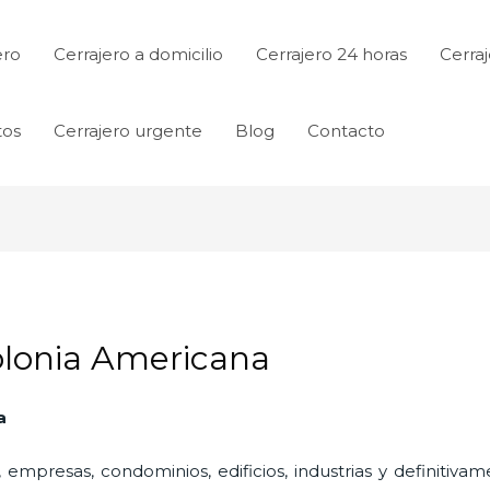
ero
Cerrajero a domicilio
Cerrajero 24 horas
Cerraj
tos
Cerrajero urgente
Blog
Contacto
Colonia Americana
a
 empresas, condominios, edificios, industrias y definitiv