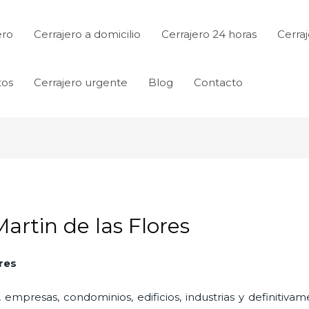
ero
Cerrajero a domicilio
Cerrajero 24 horas
Cerraj
tos
Cerrajero urgente
Blog
Contacto
artin de las Flores
ores
 empresas, condominios, edificios, industrias y definitiv