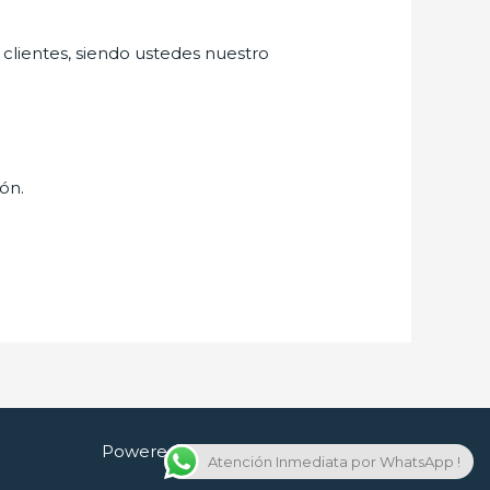
 clientes, siendo ustedes nuestro
ión.
Powered by Cerrajero en Guadalajara
Atención Inmediata por WhatsApp !