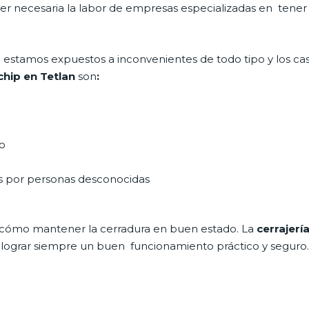
 ser necesaria la labor de empresas especializadas en tene
día estamos expuestos a inconvenientes de todo tipo y los c
 chip en Tetlan
son
:
do
as por personas desconocidas
 cómo mantener la cerradura en buen estado. La
cerrajerí
a lograr siempre un buen funcionamiento práctico y seguro