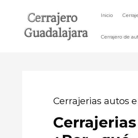
Ir
al
Inicio
Cerraj
contenido
Cerrajero de au
Cerrajerias autos 
Cerrajeria