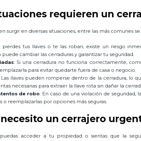
ituaciones requieren un cerr
n surgir en diversas situaciones, entre las más comunes se 
Si pierdes tus llaves o te las roban, existe un riesgo in
 puede cambiar las cerraduras y garantizar tu seguridad.
ñadas
: Si una cerradura no funciona correctamente, co
eemplazarla para evitar quedarte fuera de casa o negocio.
: Las llaves pueden romperse dentro de la cerradura, lo q
as necesarias para extraer la llave rota sin dañar la cerrad
ntentos de robo
: En caso de una violación de seguridad, l
as o reemplazarlas por opciones más seguras.
 necesito un cerrajero urgen
 puedas acceder a tu propiedad o sientas que la seg