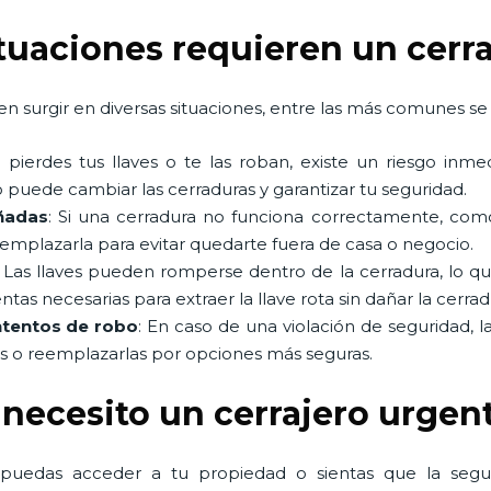
ituaciones requieren un cerr
n surgir en diversas situaciones, entre las más comunes se 
Si pierdes tus llaves o te las roban, existe un riesgo in
 puede cambiar las cerraduras y garantizar tu seguridad.
ñadas
: Si una cerradura no funciona correctamente, co
eemplazarla para evitar quedarte fuera de casa o negocio.
: Las llaves pueden romperse dentro de la cerradura, lo q
as necesarias para extraer la llave rota sin dañar la cerrad
ntentos de robo
: En caso de una violación de seguridad, l
as o reemplazarlas por opciones más seguras.
 necesito un cerrajero urgen
 puedas acceder a tu propiedad o sientas que la seg