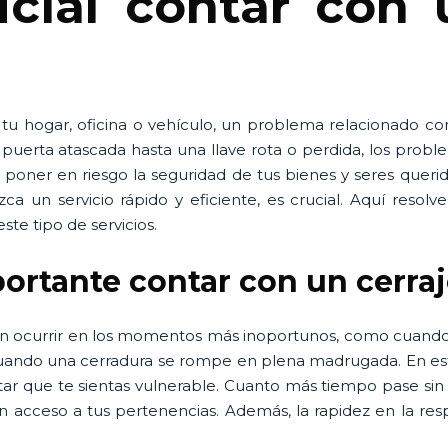
cial contar con 
 tu hogar, oficina o vehículo, un problema relacionado co
erta atascada hasta una llave rota o perdida, los proble
poner en riesgo la seguridad de tus bienes y seres queri
ezca un servicio rápido y eficiente, es crucial. Aquí res
ste tipo de servicios.
portante contar con un cerra
en ocurrir en los momentos más inoportunos, como cuando
 cuando una cerradura se rompe en plena madrugada. En est
tar que te sientas vulnerable. Cuanto más tiempo pase sin
n acceso a tus pertenencias. Además, la rapidez en la re
.