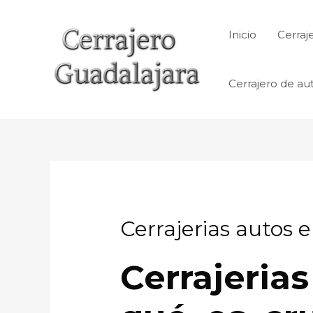
Ir
al
Inicio
Cerraj
contenido
Cerrajero de au
Cerrajerias autos 
Cerrajeria