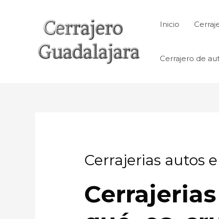
Ir
al
Inicio
Cerraj
contenido
Cerrajero de au
Cerrajerias autos 
Cerrajeria