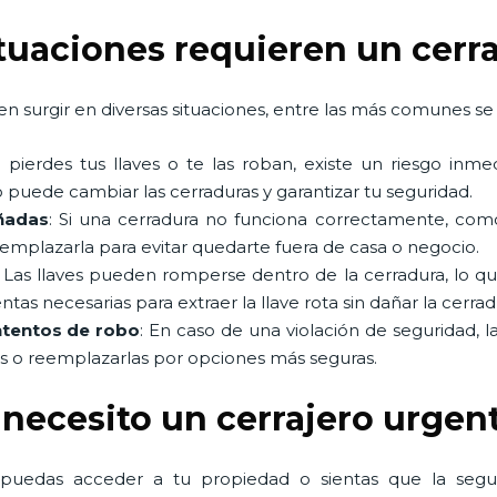
ituaciones requieren un cerr
n surgir en diversas situaciones, entre las más comunes se 
Si pierdes tus llaves o te las roban, existe un riesgo in
 puede cambiar las cerraduras y garantizar tu seguridad.
ñadas
: Si una cerradura no funciona correctamente, co
eemplazarla para evitar quedarte fuera de casa o negocio.
: Las llaves pueden romperse dentro de la cerradura, lo q
as necesarias para extraer la llave rota sin dañar la cerrad
ntentos de robo
: En caso de una violación de seguridad, l
as o reemplazarlas por opciones más seguras.
 necesito un cerrajero urgen
 puedas acceder a tu propiedad o sientas que la seg