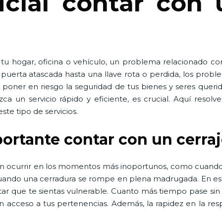
cial contar con 
 tu hogar, oficina o vehículo, un problema relacionado co
erta atascada hasta una llave rota o perdida, los proble
poner en riesgo la seguridad de tus bienes y seres queri
ezca un servicio rápido y eficiente, es crucial. Aquí res
ste tipo de servicios.
portante contar con un cerra
en ocurrir en los momentos más inoportunos, como cuando
 cuando una cerradura se rompe en plena madrugada. En est
tar que te sientas vulnerable. Cuanto más tiempo pase sin
n acceso a tus pertenencias. Además, la rapidez en la re
.