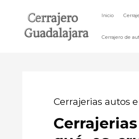
Ir
al
Inicio
Cerraj
contenido
Cerrajero de au
Cerrajerias autos 
Cerrajeri