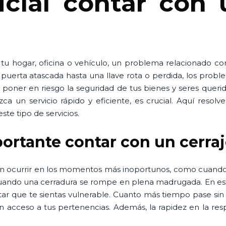
cial contar con 
 tu hogar, oficina o vehículo, un problema relacionado co
erta atascada hasta una llave rota o perdida, los proble
poner en riesgo la seguridad de tus bienes y seres queri
ezca un servicio rápido y eficiente, es crucial. Aquí res
ste tipo de servicios.
portante contar con un cerra
en ocurrir en los momentos más inoportunos, como cuando
 cuando una cerradura se rompe en plena madrugada. En est
tar que te sientas vulnerable. Cuanto más tiempo pase sin
n acceso a tus pertenencias. Además, la rapidez en la re
.