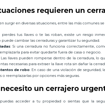
ituaciones requieren un cerr
n surgir en diversas situaciones, entre las más comunes se 
Si pierdes tus llaves o te las roban, existe un riesgo in
 puede cambiar las cerraduras y garantizar tu seguridad.
ñadas
: Si una cerradura no funciona correctamente, co
eemplazarla para evitar quedarte fuera de casa o negocio.
: Las llaves pueden romperse dentro de la cerradura, lo q
as necesarias para extraer la llave rota sin dañar la cerrad
ntentos de robo
: En caso de una violación de seguridad, l
as o reemplazarlas por opciones más seguras.
 necesito un cerrajero urgen
 puedas acceder a tu propiedad o sientas que la seg