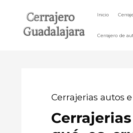
Ir
al
Inicio
Cerraj
contenido
Cerrajero de au
Cerrajerias autos 
Cerrajeri