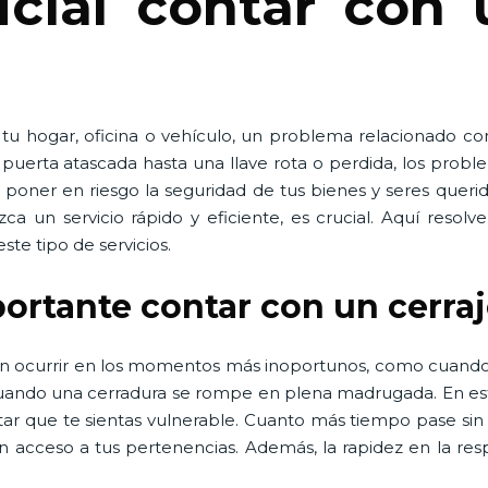
cial contar con 
 tu hogar, oficina o vehículo, un problema relacionado co
erta atascada hasta una llave rota o perdida, los proble
poner en riesgo la seguridad de tus bienes y seres queri
ezca un servicio rápido y eficiente, es crucial. Aquí res
ste tipo de servicios.
portante contar con un cerra
en ocurrir en los momentos más inoportunos, como cuando
 cuando una cerradura se rompe en plena madrugada. En est
tar que te sientas vulnerable. Cuanto más tiempo pase sin
n acceso a tus pertenencias. Además, la rapidez en la re
.