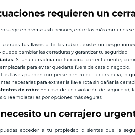
ituaciones requieren un cerr
n surgir en diversas situaciones, entre las más comunes se 
Si pierdes tus llaves o te las roban, existe un riesgo in
 puede cambiar las cerraduras y garantizar tu seguridad.
ñadas
: Si una cerradura no funciona correctamente, co
eemplazarla para evitar quedarte fuera de casa o negocio.
: Las llaves pueden romperse dentro de la cerradura, lo q
as necesarias para extraer la llave rota sin dañar la cerrad
ntentos de robo
: En caso de una violación de seguridad, l
as o reemplazarlas por opciones más seguras.
 necesito un cerrajero urgen
 puedas acceder a tu propiedad o sientas que la seg