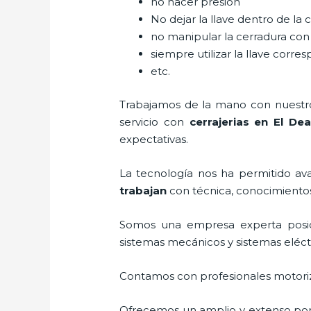
no hacer presión
No dejar la llave dentro de la 
no manipular la cerradura con
siempre utilizar la llave corre
etc.
Trabajamos de la mano con nuestros
servicio con
cerrajerias en El De
expectativas.
La tecnología nos ha permitido avan
trabajan
con técnica, conocimientos,
Somos una empresa experta posic
sistemas mecánicos y sistemas eléc
Contamos con profesionales motoriz
Ofrecemos un amplio y extenso porta