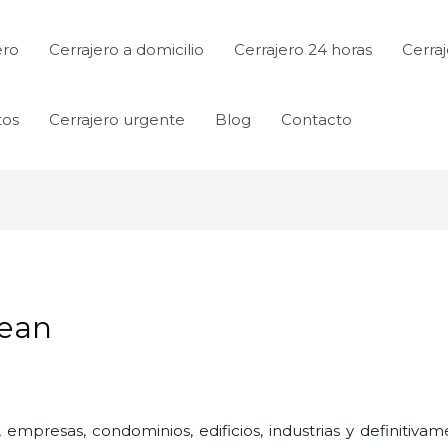
ero
Cerrajero a domicilio
Cerrajero 24 horas
Cerraj
tos
Cerrajero urgente
Blog
Contacto
Dean
 empresas, condominios, edificios, industrias y definitiv