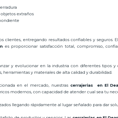
cerradura
 objetos extraños
spondiente
 clientes, entregando resultados confiables y seguros. E
an
es proporcionar satisfacción total, compromiso, confia
zar y evolucionar en la industria con diferentes tipos y
 herramientas y materiales de alta calidad y durabilidad.
ionada en el mercado, nuestras
cerrajerias en El De
tricos modernos, con capacidad de atender cual sea tu nec
ados llegando rápidamente al lugar señalado para dar solu
folio de productos y servicios. Las
cerrajerias en El Dea