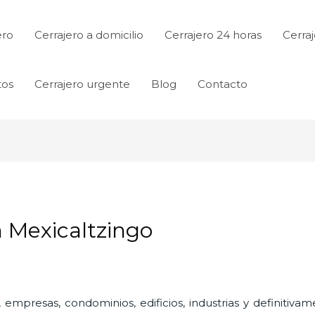
ero
Cerrajero a domicilio
Cerrajero 24 horas
Cerraj
tos
Cerrajero urgente
Blog
Contacto
n Mexicaltzingo
 empresas, condominios, edificios, industrias y definitiv