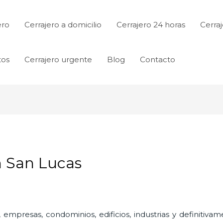
ero
Cerrajero a domicilio
Cerrajero 24 horas
Cerraj
tos
Cerrajero urgente
Blog
Contacto
n San Lucas
 empresas, condominios, edificios, industrias y definitiv