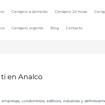
ero
Cerrajero a domicilio
Cerrajero 24 horas
Cerraj
tos
Cerrajero urgente
Blog
Contacto
 ti en Analco
 empresas, condominios, edificios, industrias y definitiv