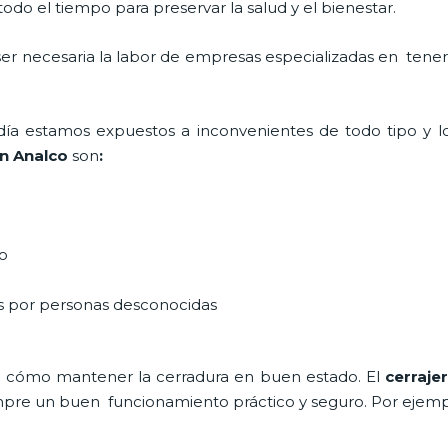
do el tiempo para preservar la salud y el bienestar.
 ser necesaria la labor de empresas especializadas en tene
a día estamos expuestos a inconvenientes de todo tipo y 
en Analco
son
:
do
as por personas desconocidas
e cómo mantener la cerradura en buen estado. El
cerraje
siempre un buen funcionamiento práctico y seguro. Por ejemp