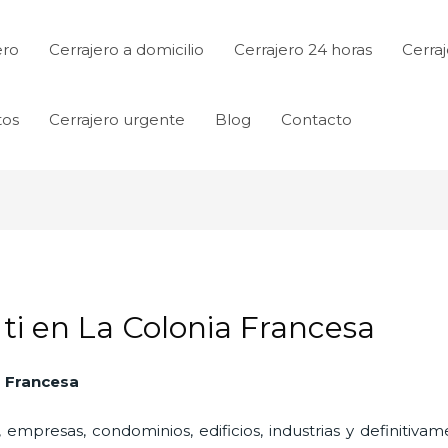
ero
Cerrajero a domicilio
Cerrajero 24 horas
Cerraj
tos
Cerrajero urgente
Blog
Contacto
 ti en La Colonia Francesa
a Francesa
 empresas, condominios, edificios, industrias y definitiv