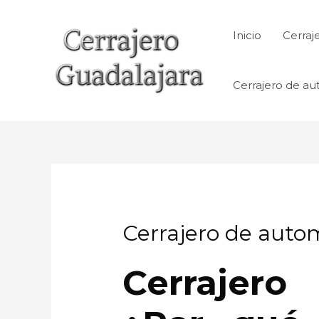
Ir
al
Inicio
Cerraj
contenido
Cerrajero de au
Cerrajero de auto
Cerrajero