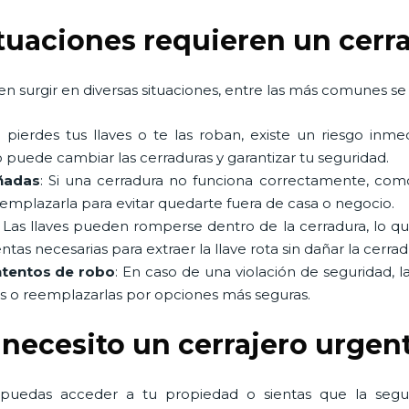
ituaciones requieren un cerr
n surgir en diversas situaciones, entre las más comunes se 
Si pierdes tus llaves o te las roban, existe un riesgo in
 puede cambiar las cerraduras y garantizar tu seguridad.
ñadas
: Si una cerradura no funciona correctamente, co
eemplazarla para evitar quedarte fuera de casa o negocio.
: Las llaves pueden romperse dentro de la cerradura, lo q
as necesarias para extraer la llave rota sin dañar la cerrad
ntentos de robo
: En caso de una violación de seguridad, l
as o reemplazarlas por opciones más seguras.
 necesito un cerrajero urgen
 puedas acceder a tu propiedad o sientas que la seg