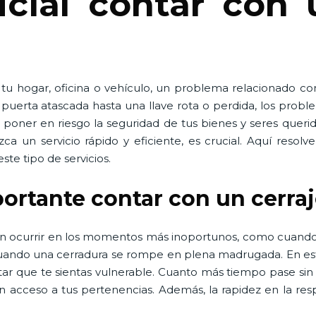
cial contar con 
 tu hogar, oficina o vehículo, un problema relacionado co
erta atascada hasta una llave rota o perdida, los proble
poner en riesgo la seguridad de tus bienes y seres queri
ezca un servicio rápido y eficiente, es crucial. Aquí res
ste tipo de servicios.
portante contar con un cerra
en ocurrir en los momentos más inoportunos, como cuando
 cuando una cerradura se rompe en plena madrugada. En est
tar que te sientas vulnerable. Cuanto más tiempo pase sin
n acceso a tus pertenencias. Además, la rapidez en la re
.