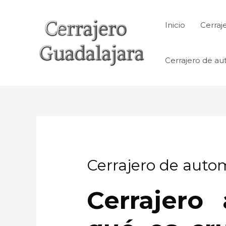
Ir
al
Inicio
Cerraj
contenido
Cerrajero de au
Cerrajero de autom
Cerrajero