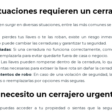
ituaciones requieren un cerr
n surgir en diversas situaciones, entre las más comunes se 
Si pierdes tus llaves o te las roban, existe un riesgo in
 puede cambiar las cerraduras y garantizar tu seguridad.
ñadas
: Si una cerradura no funciona correctamente, co
eemplazarla para evitar quedarte fuera de casa o negocio.
: Las llaves pueden romperse dentro de la cerradura, lo q
as necesarias para extraer la llave rota sin dañar la cerrad
ntentos de robo
: En caso de una violación de seguridad, l
as o reemplazarlas por opciones más seguras.
 necesito un cerrajero urgen
 puedas acceder a tu propiedad o sientas que la seg