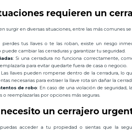
ituaciones requieren un cerr
n surgir en diversas situaciones, entre las más comunes se 
Si pierdes tus llaves o te las roban, existe un riesgo in
 puede cambiar las cerraduras y garantizar tu seguridad.
ñadas
: Si una cerradura no funciona correctamente, co
eemplazarla para evitar quedarte fuera de casa o negocio.
: Las llaves pueden romperse dentro de la cerradura, lo q
as necesarias para extraer la llave rota sin dañar la cerrad
ntentos de robo
: En caso de una violación de seguridad, l
as o reemplazarlas por opciones más seguras.
 necesito un cerrajero urgen
 puedas acceder a tu propiedad o sientas que la seg