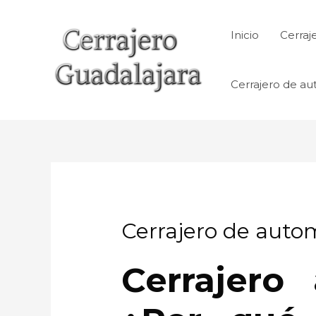
Ir
al
Inicio
Cerraj
contenido
Cerrajero de au
Cerrajero de autom
Cerrajero