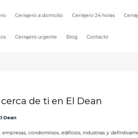
ero
Cerrajero a domicilio
Cerrajero 24 horas
Cerraj
tos
Cerrajero urgente
Blog
Contacto
 cerca de ti en El Dean
El Dean
 empresas, condominios, edificios, industrias y definitiv