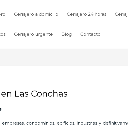
ero
Cerrajero a domicilio
Cerrajero 24 horas
Cerraj
tos
Cerrajero urgente
Blog
Contacto
s en Las Conchas
s
 empresas, condominios, edificios, industrias y definitiv