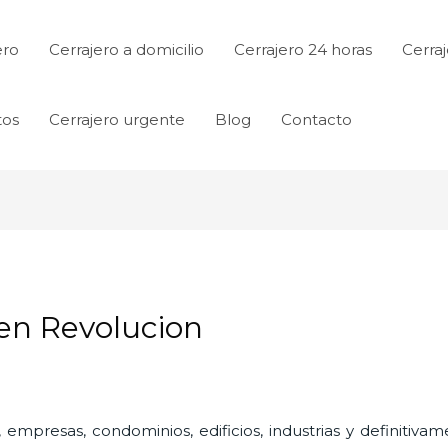
ero
Cerrajero a domicilio
Cerrajero 24 horas
Cerraj
tos
Cerrajero urgente
Blog
Contacto
 en Revolucion
 empresas, condominios, edificios, industrias y definitiv