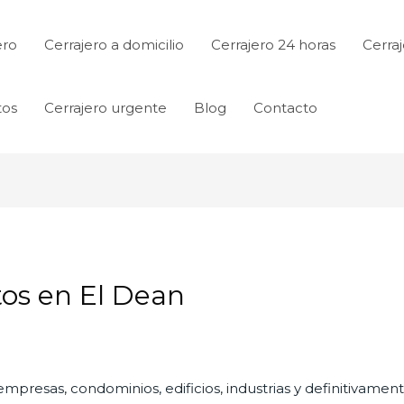
ero
Cerrajero a domicilio
Cerrajero 24 horas
Cerraj
tos
Cerrajero urgente
Blog
Contacto
tos en El Dean
empresas, condominios, edificios, industrias y definitivamen