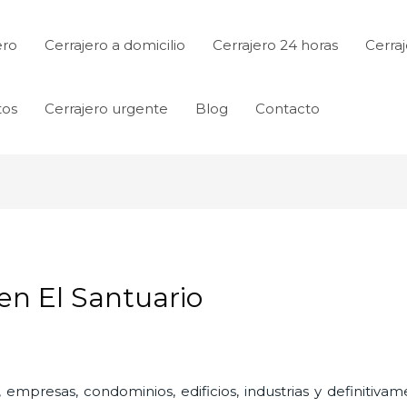
ero
Cerrajero a domicilio
Cerrajero 24 horas
Cerraj
tos
Cerrajero urgente
Blog
Contacto
en El Santuario
 empresas, condominios, edificios, industrias y definitiv