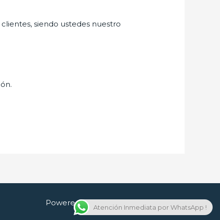
 clientes, siendo ustedes nuestro
ión.
Powered by Cerrajero en Guadalajara
Atención Inmediata por WhatsApp !