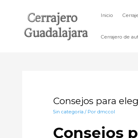
Ir
al
Inicio
Cerraj
contenido
Cerrajero de au
Consejos para elegi
Sin categoría
/ Por
dmccol
Consejos p