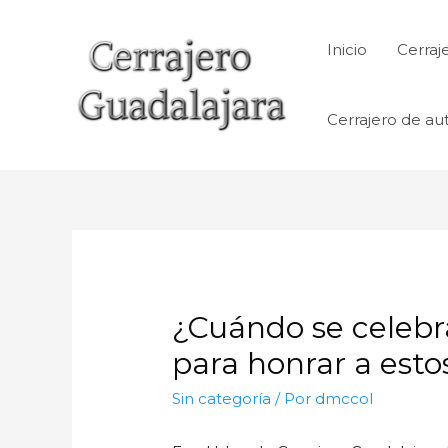
Ir
al
Inicio
Cerraj
contenido
Cerrajero de au
¿Cuándo se celebra
para honrar a esto
Sin categoría
/ Por
dmccol