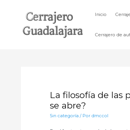
Ir
al
Inicio
Cerraj
contenido
Cerrajero de au
La filosofía de la
se abre?
Sin categoría
/ Por
dmccol