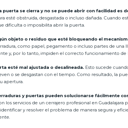
 puerta se cierra y no se puede abrir con facilidad es 
ra esté obstruida, desgastada o incluso dañada. Cuando est
dificulta o imposibilita abrir la puerta.
lgún objeto o residuo que esté bloqueando el mecanismo
cerradura, como papel, pegamento o incluso partes de una l
nte y, por lo tanto, impiden el correcto funcionamiento de 
rta esté mal ajustada o desalineada.
Esto sucede cuando
ueven o se desgastan con el tiempo. Como resultado, la pu
u apertura.
erraduras y puertas pueden solucionarse fácilmente c
los servicios de un cerrajero profesional en Guadalajara pa
identificar y resolver el problema de manera segura y efic
ente.