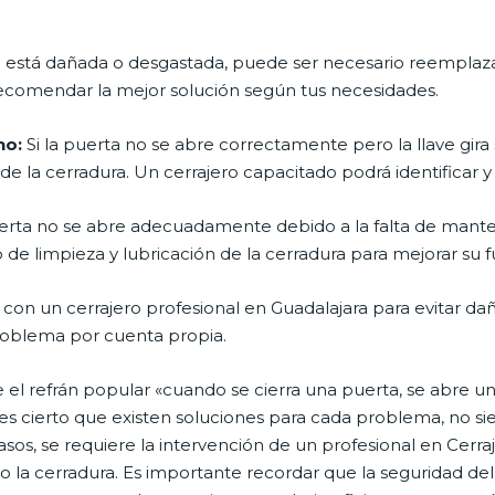
a está dañada o desgastada, puede ser necesario reemplaza
 recomendar la mejor solución según tus necesidades.
no:
Si la puerta no se abre correctamente pero la llave gir
 la cerradura. Un cerrajero capacitado podrá identificar y
uerta no se abre adecuadamente debido a la falta de mante
o de limpieza y lubricación de la cerradura para mejorar su
n un cerrajero profesional en Guadalajara para evitar daño
problema por cuenta propia.
el refrán popular «cuando se cierra una puerta, se abre u
en es cierto que existen soluciones para cada problema, no s
asos, se requiere la intervención de un profesional en Cerr
 o la cerradura. Es importante recordar que la seguridad de