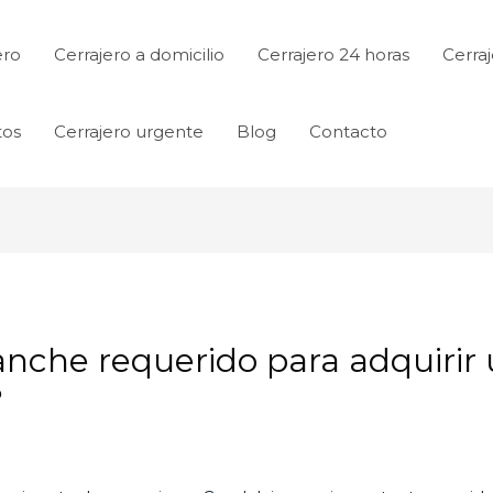
ero
Cerrajero a domicilio
Cerrajero 24 horas
Cerraj
tos
Cerrajero urgente
Blog
Contacto
anche requerido para adquirir
?