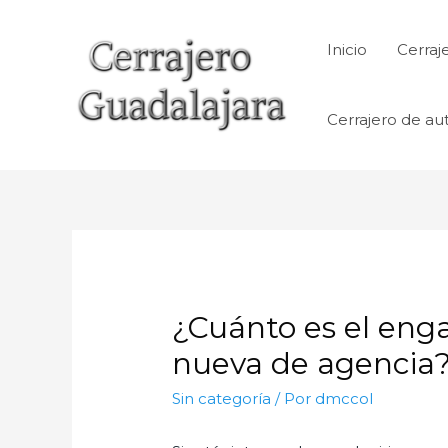
Ir
al
Inicio
Cerraj
contenido
Cerrajero de au
¿Cuánto es el eng
nueva de agencia
Sin categoría
/ Por
dmccol