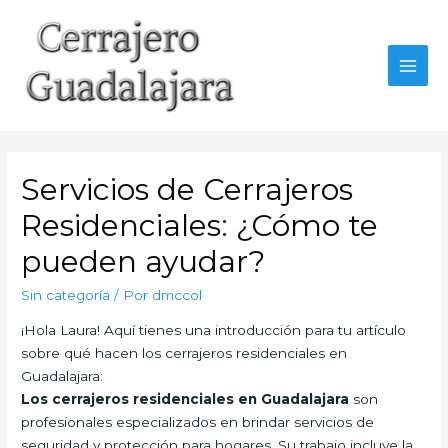
Ir
al
contenido
MAI
MEN
Servicios de Cerrajeros
Residenciales: ¿Cómo te
pueden ayudar?
Sin categoría
/ Por
dmccol
¡Hola Laura! Aquí tienes una introducción para tu artículo
sobre qué hacen los cerrajeros residenciales en
Guadalajara:
Los cerrajeros residenciales en Guadalajara
son
profesionales especializados en brindar servicios de
seguridad y protección para hogares. Su trabajo incluye la