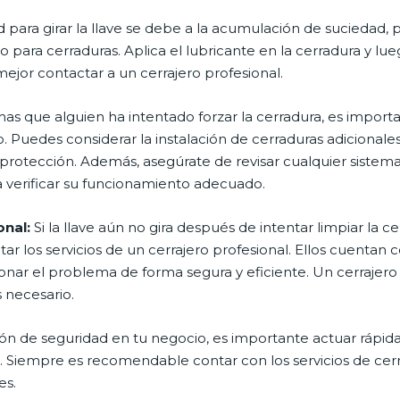
tad para girar la llave se debe a la acumulación de suciedad, 
o para cerraduras. Aplica el lubricante en la cerradura y lue
mejor contactar a un cerrajero profesional.
has que alguien ha intentado forzar la cerradura, es impor
o. Puedes considerar la instalación de cerraduras adicional
protección. Además, asegúrate de revisar cualquier sistem
a verificar su funcionamiento adecuado.
onal:
Si la llave aún no gira después de intentar limpiar la c
tar los servicios de un cerrajero profesional. Ellos cuentan 
nar el problema de forma segura y eficiente. Un cerrajero 
s necesario.
ón de seguridad en tu negocio, es importante actuar rápid
. Siempre es recomendable contar con los servicios de cer
es.