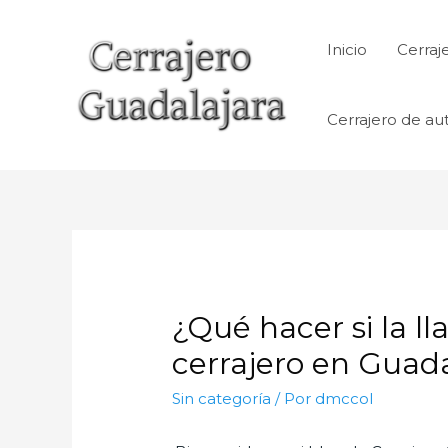
Ir
al
Inicio
Cerraj
contenido
Cerrajero de au
¿Qué hacer si la l
cerrajero en Guada
Sin categoría
/ Por
dmccol