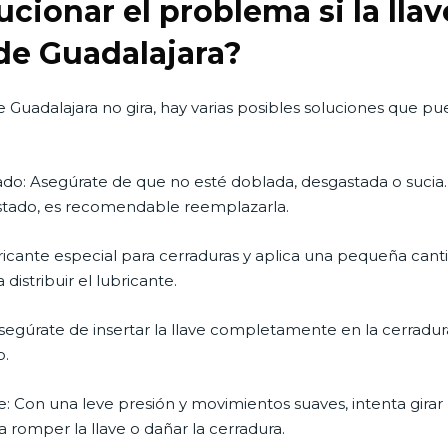
ionar el problema si la llav
de Guadalajara?
de Guadalajara no gira, hay varias posibles soluciones que p
stado: Asegúrate de que no esté doblada, desgastada o sucia. L
l estado, es recomendable reemplazarla.
ubricante especial para cerraduras y aplica una pequeña canti
 distribuir el lubricante.
segúrate de insertar la llave completamente en la cerradura.
o.
: Con una leve presión y movimientos suaves, intenta girar 
a romper la llave o dañar la cerradura.