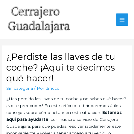
Ir
al
contenido
MAI
MEN
¿Perdiste las llaves de tu
coche? ¡Aquí te decimos
qué hacer!
Sin categoría
/ Por
dmccol
¿Has perdido las llaves de tu coche y no sabes qué hacer?
¡No te preocupes! En este artículo te brindaremos útiles
consejos sobre cómo actuar en esta situación.
Estamos
aquí para ayudarte
, con nuestro servicio de Cerrajero
Guadalajara, para que puedas resolver rápidamente este
inconveniente y volver a tener acceso a tu vehículo.