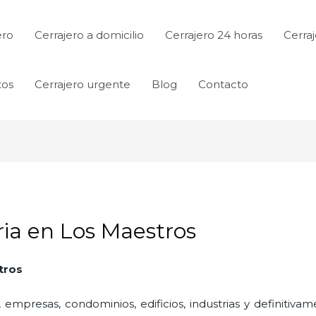
ero
Cerrajero a domicilio
Cerrajero 24 horas
Cerraj
tos
Cerrajero urgente
Blog
Contacto
eria en Los Maestros
tros
 empresas, condominios, edificios, industrias y definitiv